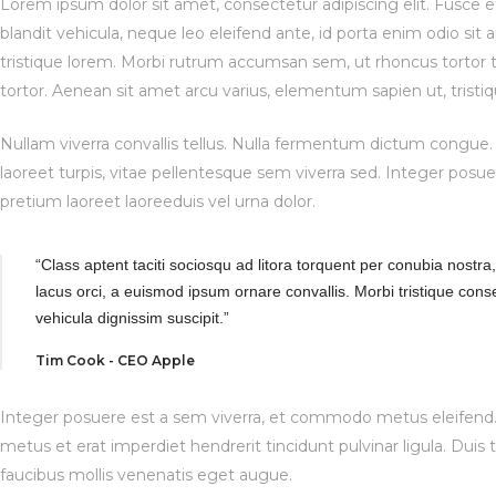
Lorem ipsum dolor sit amet, consectetur adipiscing elit. Fusce et
blandit vehicula, neque leo eleifend ante, id porta enim odio sit
tristique lorem. Morbi rutrum accumsan sem, ut rhoncus tortor t
tortor. Aenean sit amet arcu varius, elementum sapien ut, tristiq
Nullam viverra convallis tellus. Nulla fermentum dictum congue.
laoreet turpis, vitae pellentesque sem viverra sed. Integer po
pretium laoreet laoreeduis vel urna dolor.
“Class aptent taciti sociosqu ad litora torquent per conubia nostr
lacus orci, a euismod ipsum ornare convallis. Morbi tristique con
vehicula dignissim suscipit.”
Tim Cook - CEO Apple
Integer posuere est a sem viverra, et commodo metus eleifend. 
metus et erat imperdiet hendrerit tincidunt pulvinar ligula. Dui
faucibus mollis venenatis eget augue.