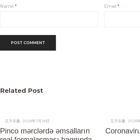
Name
*
Email
*
Related Post
Posted
Posted
by
立方乐趣
2026年7月26日
by
立方乐趣
2026
on
on
Pinco mərclərdə əmsalların
Coronavir
real formalaşması haqqında