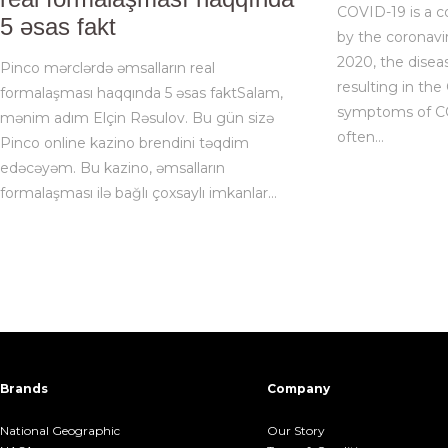
COVID-19 is a c
5 əsas fakt
by the coronavi
2020, the disea
Pinco mərclərdə əmsalların real
resulting in th
formalaşması haqqında 5 əsas faktSalam,
symptoms of CO
mənim adım Elçin Rəsulov. Bu gün sizə
often…
Pinco online kazino brendini təqdim
edəcəyəm. Bu kazino, əmsalların
formalaşması ilə bağlı çoxsaylı imkanlar…
Brands
Company
National Geographic
Our Story