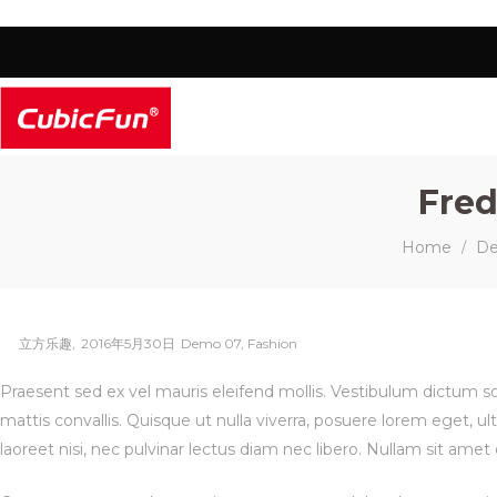
Fred
Home
D
/
Posted
Posted
By
立方乐趣
2016年5月30日
Demo 07
Fashion
on
in
Praesent sed ex vel mauris eleifend mollis. Vestibulum dictum sod
mattis convallis. Quisque ut nulla viverra, posuere lorem eget, ultr
laoreet nisi, nec pulvinar lectus diam nec libero. Nullam sit amet 