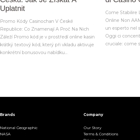
Uplatnit
Come Stabilire Li
Online Non AAM
Promo Kódy Casinochan V České
un esperto nel s
Republice: Co Znamenají A Proč Na Nich
Oggi ci concen
Záleží Promo kód je v prostředí online kasin
cruciale: come st
krátký textový kód, který při vkladu aktivuje
konkrétní bonusovou nabídku…
Brands
Company
National Geographic
Our Story
NASA
Terms &.Conditions