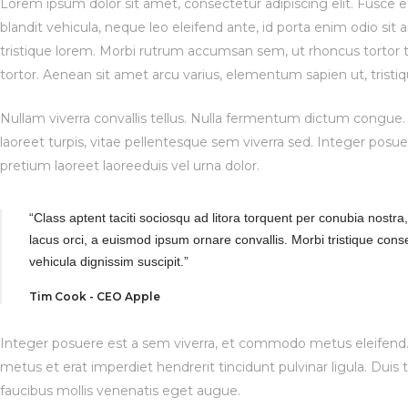
Lorem ipsum dolor sit amet, consectetur adipiscing elit. Fusce et
blandit vehicula, neque leo eleifend ante, id porta enim odio sit
tristique lorem. Morbi rutrum accumsan sem, ut rhoncus tortor t
tortor. Aenean sit amet arcu varius, elementum sapien ut, tristiq
Nullam viverra convallis tellus. Nulla fermentum dictum congue.
laoreet turpis, vitae pellentesque sem viverra sed. Integer po
pretium laoreet laoreeduis vel urna dolor.
“Class aptent taciti sociosqu ad litora torquent per conubia nostr
lacus orci, a euismod ipsum ornare convallis. Morbi tristique con
vehicula dignissim suscipit.”
Tim Cook - CEO Apple
Integer posuere est a sem viverra, et commodo metus eleifend. 
metus et erat imperdiet hendrerit tincidunt pulvinar ligula. Dui
faucibus mollis venenatis eget augue.