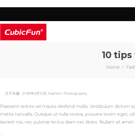
10 tips
Home
Fas
/
Posted
Posted
By
立方乐趣
2018年6月12日
Fashion
Photography
on
in
Praesent sed ex vel mauris eleifend mollis. Vestibulum dictum sod
mattis convallis. Quisque ut nulla viverra, posuere lorem eget, ultr
laoreet nisi, nec pulvinar lectus diam nec libero. Nullam sit amet 