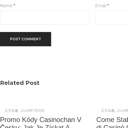
Name
*
Email
*
Related Post
Posted
Posted
by
立方乐趣
2026年7月13日
by
立方乐趣
2026
on
on
Promo Kódy Casinochan V
Come Stabil
Česku: Jak Je Získat A
di Casinò