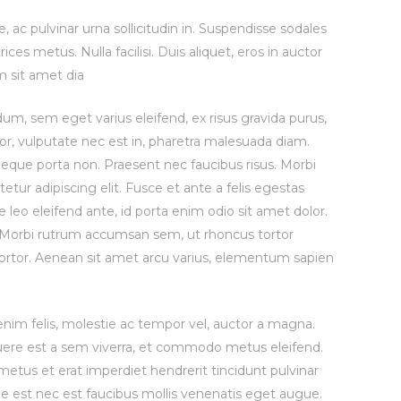
 ac pulvinar urna sollicitudin in. Suspendisse sodales
ces metus. Nulla facilisi. Duis aliquet, eros in auctor
am sit amet dia
um, sem eget varius eleifend, ex risus gravida purus,
ortor, vulputate nec est in, pharetra malesuada diam.
neque porta non. Praesent nec faucibus risus. Morbi
etur adipiscing elit. Fusce et ante a felis egestas
 leo eleifend ante, id porta enim odio sit amet dolor.
m. Morbi rutrum accumsan sem, ut rhoncus tortor
tortor. Aenean sit amet arcu varius, elementum sapien
nim felis, molestie ac tempor vel, auctor a magna.
osuere est a sem viverra, et commodo metus eleifend.
metus et erat imperdiet hendrerit tincidunt pulvinar
ue est nec est faucibus mollis venenatis eget augue.