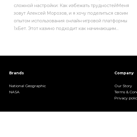
сложной настройки: Как избежать трудностейМеня
зовут Алексей Морозов, и я хочу поделиться своим
опытом использования онлайн-игровой платформы
1хБет. Этот казино подходит как начинающим…
Brands
Company
National Geographic
Our Story
NASA
Terms &.Cond
Privacy poli