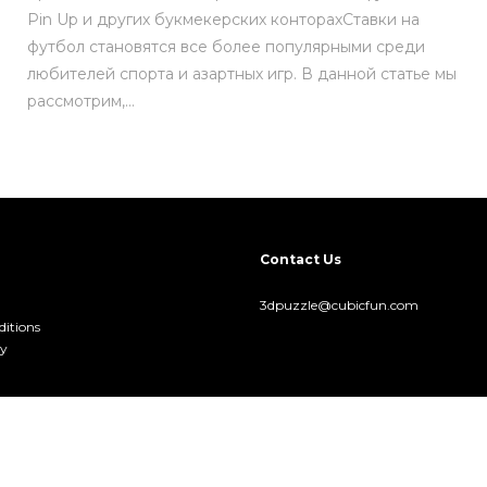
Pin Up и других букмекерских конторахСтавки на
футбол становятся все более популярными среди
любителей спорта и азартных игр. В данной статье мы
рассмотрим,…
Contact Us
3dpuzzle@cubicfun.com
itions
cy