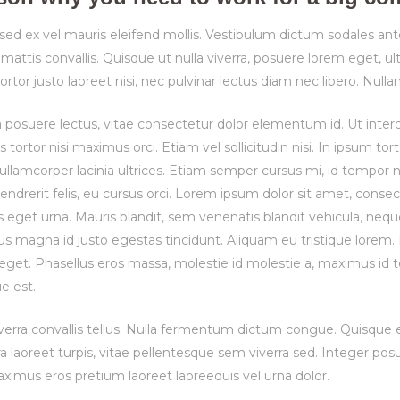
ed ex vel mauris eleifend mollis. Vestibulum dictum sodales ante,
mattis convallis. Quisque ut nulla viverra, posuere lorem eget, ultri
ortor justo laoreet nisi, nec pulvinar lectus diam nec libero. Null
a posuere lectus, vitae consectetur dolor elementum id. Ut interd
s tortor nisi maximus orci. Etiam vel sollicitudin nisi. In ipsum t
ullamcorper lacinia ultrices. Etiam semper cursus mi, id tempor 
ndrerit felis, eu cursus orci. Lorem ipsum dolor sit amet, consect
s eget urna. Mauris blandit, sem venenatis blandit vehicula, neque
bus magna id justo egestas tincidunt. Aliquam eu tristique lore
 eget. Phasellus eros massa, molestie id molestie a, maximus id 
ue est.
verra convallis tellus. Nulla fermentum dictum congue. Quisque e
ra laoreet turpis, vitae pellentesque sem viverra sed. Integer p
ximus eros pretium laoreet laoreeduis vel urna dolor.