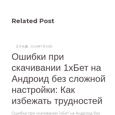
Related Post
Posted
by
立方乐趣
2026年7月26日
on
Ошибки при
скачивании 1хБет на
Андроид без сложной
настройки: Как
избежать трудностей
Ошибки при скачивании 1хБет на Андроид без