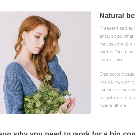
Natural be
Praesent sed ex 
ante, ac pulvinar
mattis convallis.
metus. Nulla facil
laoreet nisi
Cras porta posue
interdum, sem ege
tortor nisi maximu
vulputate nec es
lacinia ultrice
son why you need to work for a big c