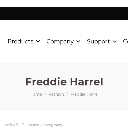
Products
Company
Support
C
Freddie Harrel
Home
Fashion
Freddie Harrel
/
/
Posted
Posted
2018年6月12日
Fashion
Photography