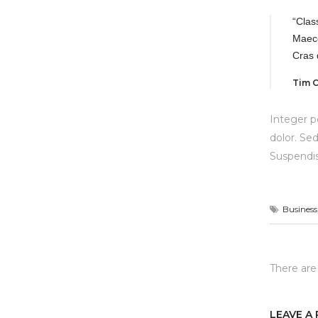
“Clas
Maece
Cras 
Tim C
Integer p
dolor. Sed
Suspendis
Business
There ar
LEAVE A 