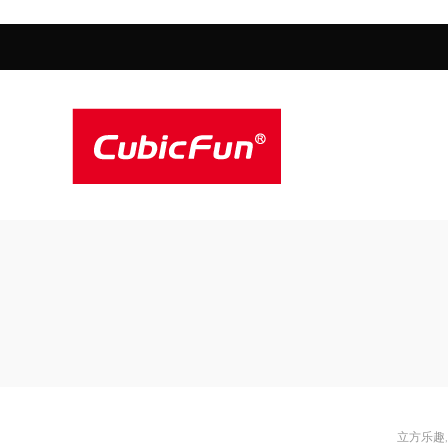
Cubicfun
Cubicfun
By
立方乐趣