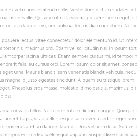
on
in
ed ex vel mauris eleifend mollis. Vestibulum dictum sodales ante,
mattis convallis. Quisque ut nulla viverra, posuere lorem eget, ultri
ortor justo laoreet nisi, nec pulvinar lectus diam nec libero. Null
a posuere lectus, vitae consectetur dolor elementum id. Ut interd
s tortor nisi maximus orci. Etiam vel sollicitudin nisi. In ipsum t
ullamcorper lacinia ultrices. Etiam semper cursus mi, id tempor 
ndrerit felis, eu cursus orci. Lorem ipsum dolor sit amet, consect
s eget urna. Mauris blandit, sem venenatis blandit vehicula, neque
bus magna id justo egestas tincidunt. Aliquam eu tristique lore
 eget. Phasellus eros massa, molestie id molestie a, maximus id 
ue est.
verra convallis tellus. Nulla fermentum dictum congue. Quisque e
ra laoreet turpis, vitae pellentesque sem viverra sed. Integer p
ximus eros pretium laoreet laoreet. Duis vel urna dolor. Sed vel 
uis tempus enim a leo scelerisque dapibus. Suspendisse scelerisq