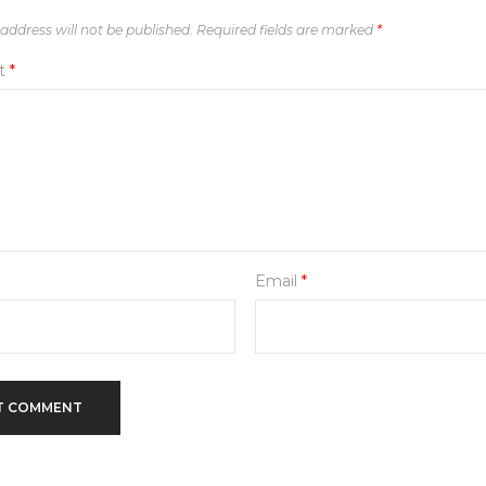
address will not be published.
Required fields are marked
*
t
*
Email
*