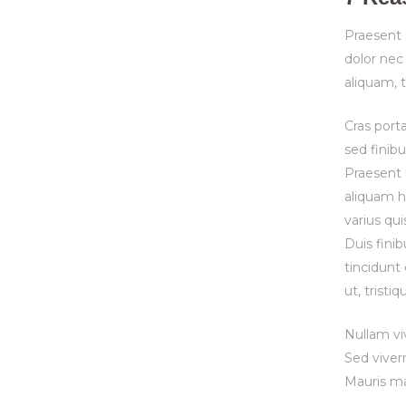
Praesent s
dolor nec 
aliquam, t
Cras port
sed finibu
Praesent 
aliquam he
varius qui
Duis fini
tincidunt
ut, tristiq
Nullam vi
Sed viver
Mauris ma