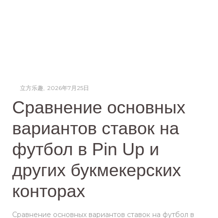
Posted
by
立方乐趣
2026年7月25日
on
Сравнение основных
вариантов ставок на
футбол в Pin Up и
других букмекерских
конторах
Сравнение основных вариантов ставок на футбол в