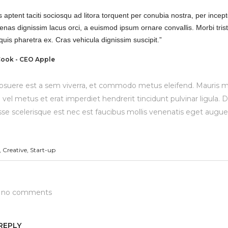
s aptent taciti sociosqu ad litora torquent per conubia nostra, per incep
nas dignissim lacus orci, a euismod ipsum ornare convallis. Morbi tris
quis pharetra ex. Cras vehicula dignissim suscipit.”
ook - CEO Apple
osuere est a sem viverra, et commodo metus eleifend. Mauris ma
 vel metus et erat imperdiet hendrerit tincidunt pulvinar ligula.
se scelerisque est nec est faucibus mollis venenatis eget augue
,
Creative
,
Start-up
e no comments
REPLY