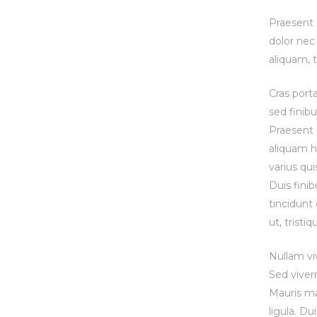
Praesent s
dolor nec 
aliquam, t
Cras port
sed finibu
Praesent 
aliquam he
varius qui
Duis fini
tincidunt
ut, tristiq
Nullam vi
Sed viver
Mauris ma
ligula. D