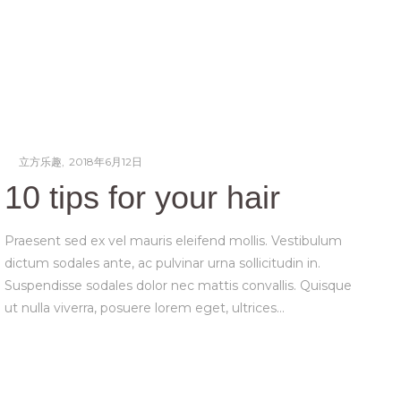
Posted
by
立方乐趣
2018年6月12日
b
on
10 tips for your hair
Praesent sed ex vel mauris eleifend mollis. Vestibulum
he
dictum sodales ante, ac pulvinar urna sollicitudin in.
Suspendisse sodales dolor nec mattis convallis. Quisque
ut nulla viverra, posuere lorem eget, ultrices…