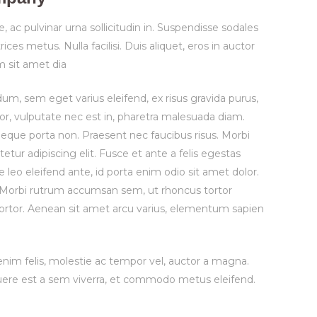
 ac pulvinar urna sollicitudin in. Suspendisse sodales
ces metus. Nulla facilisi. Duis aliquet, eros in auctor
am sit amet dia
um, sem eget varius eleifend, ex risus gravida purus,
ortor, vulputate nec est in, pharetra malesuada diam.
neque porta non. Praesent nec faucibus risus. Morbi
etur adipiscing elit. Fusce et ante a felis egestas
 leo eleifend ante, id porta enim odio sit amet dolor.
m. Morbi rutrum accumsan sem, ut rhoncus tortor
tortor. Aenean sit amet arcu varius, elementum sapien
nim felis, molestie ac tempor vel, auctor a magna.
osuere est a sem viverra, et commodo metus eleifend.