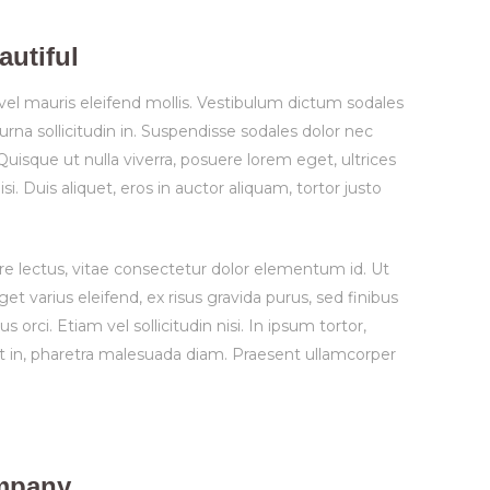
autiful
vel mauris eleifend mollis. Vestibulum dictum sodales
 urna sollicitudin in. Suspendisse sodales dolor nec
 Quisque ut nulla viverra, posuere lorem eget, ultrices
isi. Duis aliquet, eros in auctor aliquam, tortor justo
re lectus, vitae consectetur dolor elementum id. Ut
t varius eleifend, ex risus gravida purus, sed finibus
s orci. Etiam vel sollicitudin nisi. In ipsum tortor,
t in, pharetra malesuada diam. Praesent ullamcorper
ompany