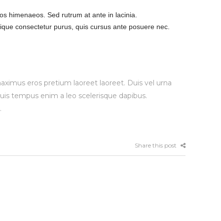
tos himenaeos. Sed rutrum at ante in lacinia.
tique consectetur purus, quis cursus ante posuere nec.
ximus eros pretium laoreet laoreet. Duis vel urna
 Duis tempus enim a leo scelerisque dapibus.
.
Share this post