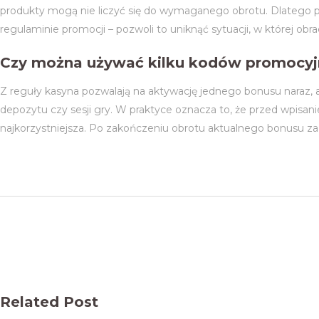
produkty mogą nie liczyć się do wymaganego obrotu. Dlatego prz
regulaminie promocji – pozwoli to uniknąć sytuacji, w której obr
Czy można używać kilku kodów promocyj
Z reguły kasyna pozwalają na aktywację jednego bonusu naraz,
depozytu czy sesji gry. W praktyce oznacza to, że przed wpisani
najkorzystniejsza. Po zakończeniu obrotu aktualnego bonusu zazw
Related Post