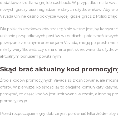
dodatkowe środki na grę lub cashback. W przypadku marki Vavada 
nowych graczy oraz nagradzanie stałych użytkowników. Aby w peł
Vavada Online casino odkryjcie więcej
, gdzie gracz z Polski zna
Dla polskich użytkowników szczególnie ważne jest, by korzystać
unikanie przypadkowych postów w mediach społecznościowych c
powiązane z realnymi promocjami Vavada, mogą po prostu nie za
należy weryfikować, czy dana oferta jest skierowana do użytkown
aktualnym bonusem powitalnym.
Skąd brać aktualny kod promocyjn
Źródła kodów promocyjnych Vavada są zróżnicowane, ale można w
oferty. W pierwszej kolejności są to oficjalne komunikaty kasyn
pamiętać, że część kodów jest limitowana w czasie, a inne są p
promocyjnego.
Przed rozpoczęciem gry dobrze jest porównać kilka źródeł, aby 