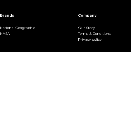
Brands
Company
National Geographic
Our Story
NASA
Terms &.Conditions
Privacy policy