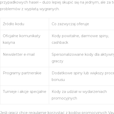
przypadkowych haseł – dużo lepiej skupić się na jednym, ale za
problemów z wypłatą wygranych.
Źródło kodu
Co zazwyczaj oferuje
Oficjalne komunikaty
Kody powitalne, darmowe spiny,
kasyna
cashback
Newsletter e‑mail
Spersonalizowane kody dla aktyw
graczy
Programy partnerskie
Dodatkowe spiny lub większy proc
bonusu
Turnieje i akcje specjalne
Kody za udział w wydarzeniach
promocyjnych
Jeśli gracz chce regularnie korzystać z kodów promocyjnych Va