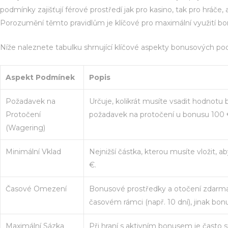
podmínky zajišťují férové prostředí jak pro kasino, tak pro hráče, 
Porozumění těmto pravidlům je klíčové pro maximální využití 
Níže naleznete tabulku shrnující klíčové aspekty bonusových pod
Aspekt Podmínek
Popis
Požadavek na
Určuje, kolikrát musíte vsadit hodnotu 
Protočení
požadavek na protočení u bonusu 100 
(Wagering)
Minimální Vklad
Nejnižší částka, kterou musíte vložit, 
€.
Časové Omezení
Bonusové prostředky a otočení zdarma
časovém rámci (např. 10 dní), jinak bon
Maximální Sázka
Při hraní s aktivním bonusem je často 