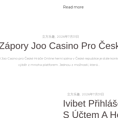
Read more
Posted
by
立方乐趣
2026年7月31日
on
 Zápory Joo Casino Pro Čes
oo Casino pro České Hráče Online herní scéna v České republice je stále konk
výběr z mnoha platforem. Jednou z možností, která…
Posted
by
立方乐趣
2026年7月31日
on
Ivibet Přihl
S Účtem A H