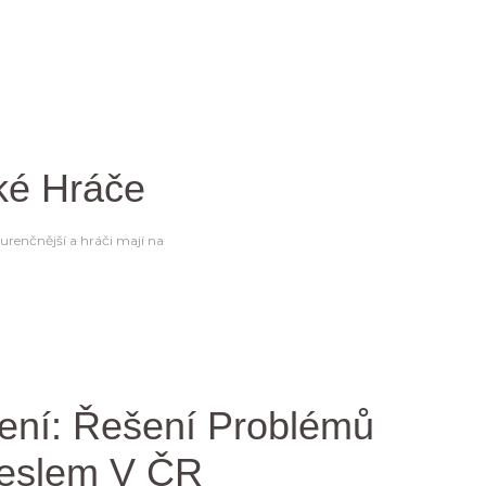
ké Hráče
urenčnější a hráči mají na
ášení: Řešení Problémů
eslem V ČR