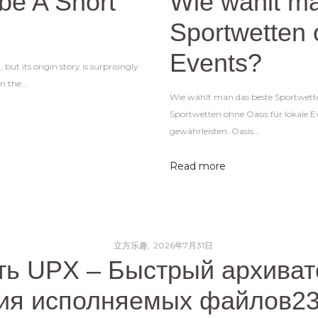
be A Short
Wie wählt m
Sportwetten 
Events?
ut its origin story is surprisingly
In the…
Wie wählt man das beste Sportwette
Sportwetten ohne Oasis für lokale E
gewährleisten. Oasis…
Read more
Posted
by
立方乐趣
2026年7月31日
on
ть UPX – Быстрый архиват
ия исполняемых файлов2