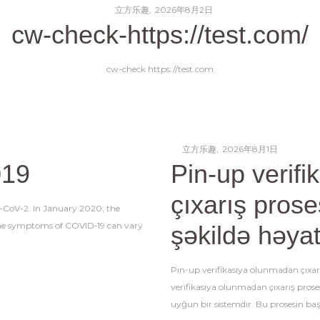
Posted
by
立方乐趣
2026年8月2日
on
cw-check-https://test.com/
cw-check https://test.com
Posted
by
立方乐趣
2026年8月1日
on
019
Pin-up verif
çıxarış prose
S-CoV-2. In January 2020, the
The symptoms of COVID‑19 can vary
şəkildə həyata
Pin-up verifikasiya olunmadan çıxarı
verifikasiya olunmadan çıxarış pros
uyğun bir sistemdir. Bu prosesin baş