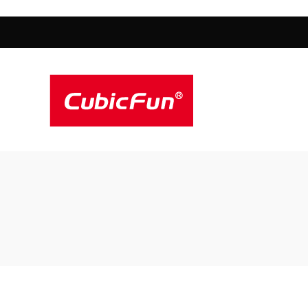
Cubicfun
Cubicfun